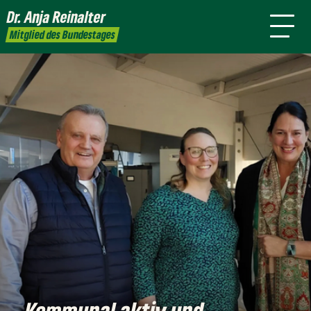
mich
Dr. Anja
Reinalter
Presse
Kontakt
Mitglied des Bundestages
Kommunal aktiv und