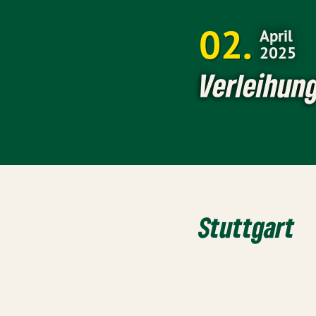
02
April
2025
Verleihun
Stuttgart