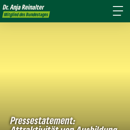
mich
Dr. Anja
Reinalter
Presse
Kontakt
Mitglied des Bundestages
Pressestatement:
Attraktivität von Ausbildung