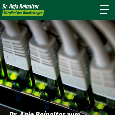
mich
Dr. Anja
Reinalter
Presse
Kontakt
Mitglied des Bundestages
Dr. Anja Reinalter zum