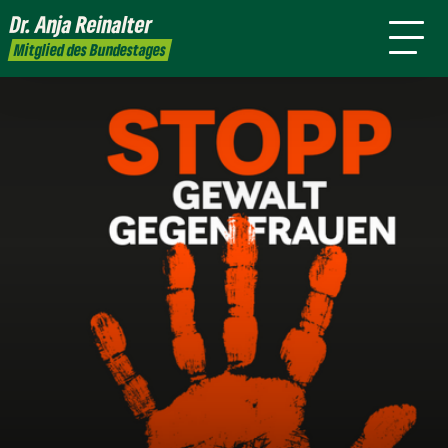
mich
Dr. Anja
Reinalter
Presse
Kontakt
Mitglied des Bundestages