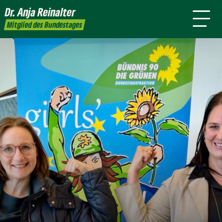
mich
Dr. Anja
Reinalter
Presse
Kontakt
Mitglied des Bundestages