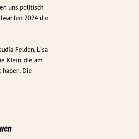
en uns politisch
alwahlen 2024 die
udia Felden, Lisa
e Klein, die am
t haben. Die
auen