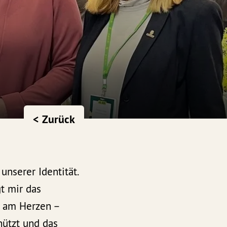
< Zurück
unserer Identität.
gt mir das
r am Herzen –
ützt und das