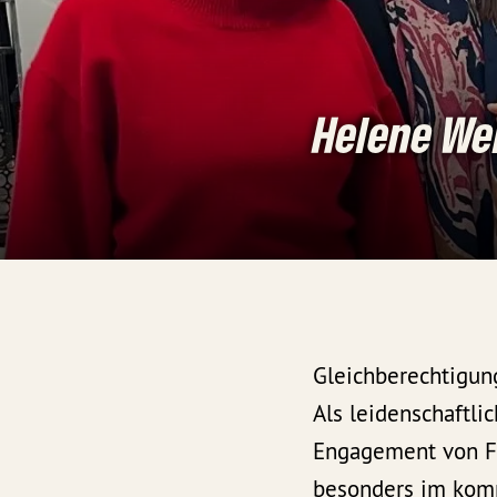
Helene We
Gleichberechtigung
Als leidenschaftli
Engagement von Fr
besonders im komm