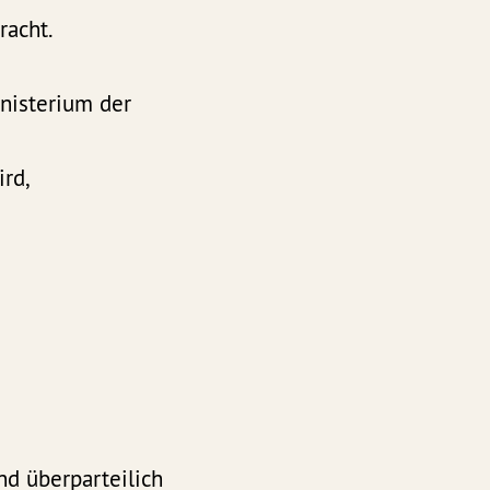
racht.
inisterium der
rd,
nd überparteilich