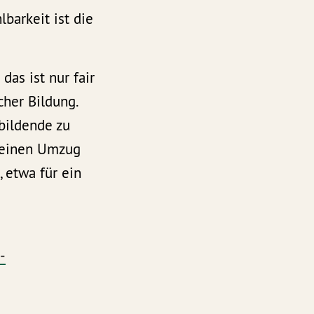
barkeit ist die
as ist nur fair
cher Bildung.
bildende zu
r einen Umzug
 etwa für ein
-