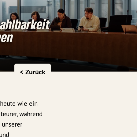
ahlbarkeit
nen
< Zurück
 heute wie ein
teurer, während
f unserer
 und