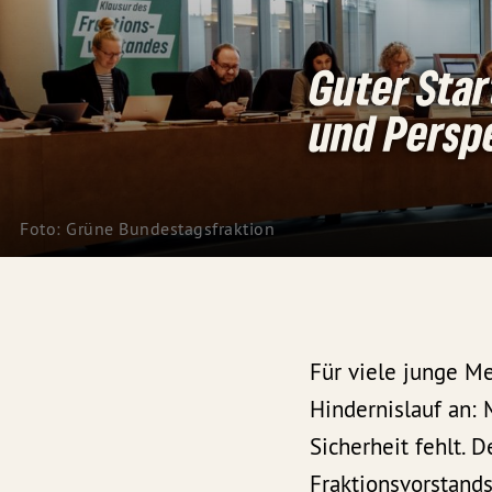
Guter Star
und Persp
Foto: Grüne Bundestagsfraktion
Für viele junge M
Hindernislauf an:
Sicherheit fehlt. 
Fraktionsvorstands