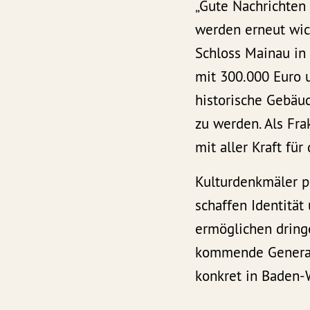
„Gute Nachrichte
werden erneut wich
Schloss Mainau in
mit 300.000 Euro u
historische Gebäud
zu werden. Als Fr
mit aller Kraft fü
Kulturdenkmäler pr
schaffen Identitä
ermöglichen dring
kommende Generati
konkret in Baden-