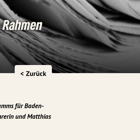
im Rahmen
< Zurück
ramms für Baden-
hrerin und Matthias