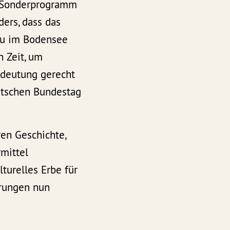
z-Sonderprogramm
ers, dass das
au im Bodensee
n Zeit, um
Bedeutung gerecht
utschen Bundestag
ren Geschichte,
mittel
urelles Erbe für
rungen nun