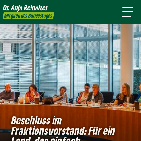
mich
Dr. Anja
Reinalter
Presse
Kontakt
Mitglied des Bundestages
Beschluss im
Fraktionsvorstand: Für ein
Land, das einfach