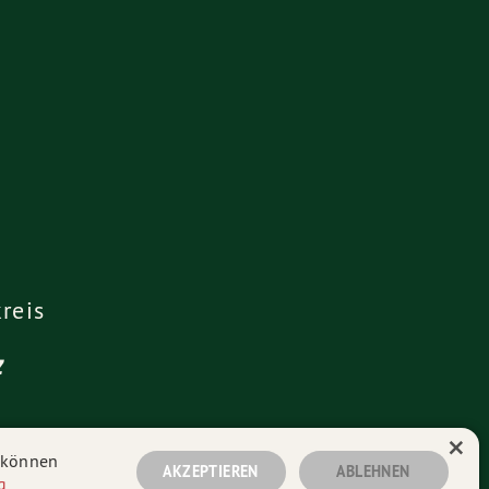
reis
z
×
n können
AKZEPTIEREN
ABLEHNEN
g