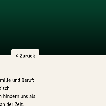
< Zurück
milie und Beruf:
tisch
n hindern uns als
an der Zeit,