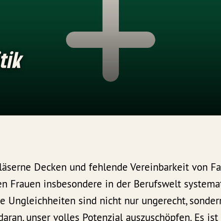
tik
läserne Decken und fehlende Vereinbarkeit von Fa
 Frauen insbesondere in der Berufswelt systema
se Ungleichheiten sind nicht nur ungerecht, sonder
aran, unser volles Potenzial auszuschöpfen. Es ist 