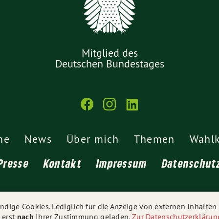
Mitglied des
Deutschen Bundestages
me
News
Über mich
Themen
Wahlk
Presse
Kontakt
Impressum
Datenschut
© 2026
Dr. Anja Reinalter MdB
- Alle Rechte vorbehalten.
dige Cookies. Lediglich für die Anzeige von externen Inhalte
 erst
nach
Ihrer Zustimmung geladen.
Zur Datenschutzerklärun